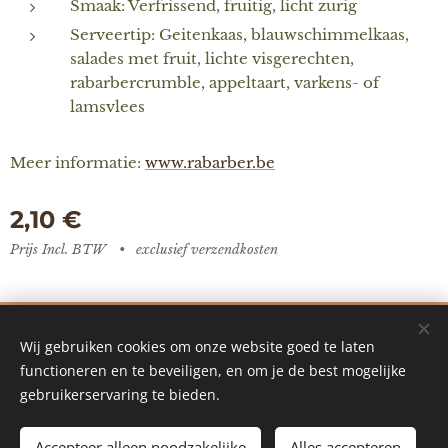
Smaak: Verfrissend, fruitig, licht zurig
Serveertip: Geitenkaas, blauwschimmelkaas,
salades met fruit, lichte visgerechten,
rabarbercrumble, appeltaart, varkens- of
lamsvlees
Meer informatie:
www.rabarber.be
2,10
€
Prijs Incl. BTW
exclusief verzendkosten
De Vredestuin - designed by Ilke Vanoverberghe
Wij gebruiken cookies om onze website goed te laten
Mogelijk gemaakt door Webnode
Cookies
functioneren en te beveiligen, en om je de best mogelijke
gebruikerservaring te bieden.
Talen
Nederlands
English
Accepteer alleen noodzakelijke
Alles accepteren