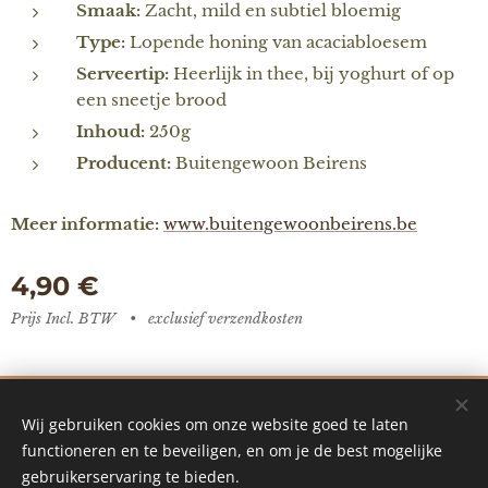
Smaak:
Zacht, mild en subtiel bloemig
Type:
Lopende honing van acaciabloesem
Serveertip:
Heerlijk in thee, bij yoghurt of op
een sneetje brood
Inhoud:
250g
Producent:
Buitengewoon Beirens
Meer informatie:
www.buitengewoonbeirens.be
4,90
€
Prijs Incl. BTW
exclusief verzendkosten
De Vredestuin - designed by Ilke Vanoverberghe
Wij gebruiken cookies om onze website goed te laten
Mogelijk gemaakt door Webnode
Cookies
functioneren en te beveiligen, en om je de best mogelijke
gebruikerservaring te bieden.
Talen