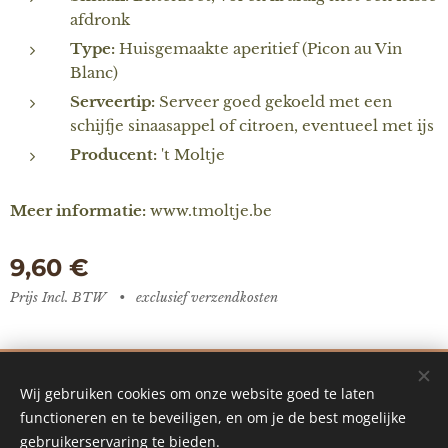
afdronk
Type:
Huisgemaakte aperitief (Picon au Vin
Blanc)
Serveertip:
Serveer goed gekoeld met een
schijfje sinaasappel of citroen, eventueel met ijs
Producent:
't Moltje
Meer informatie:
www.tmoltje.be
9,60
€
Prijs Incl. BTW
exclusief verzendkosten
De Vredestuin - designed by Ilke Vanoverberghe
Wij gebruiken cookies om onze website goed te laten
Mogelijk gemaakt door Webnode
Cookies
functioneren en te beveiligen, en om je de best mogelijke
gebruikerservaring te bieden.