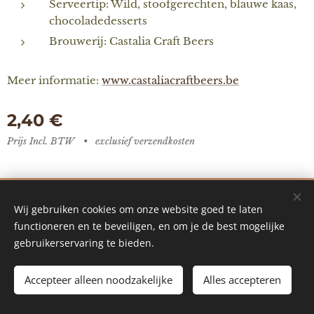
Serveertip: Wild, stoofgerechten, blauwe kaas,
chocoladedesserts
Brouwerij: Castalia Craft Beers
Meer informatie:
www.castaliacraftbeers.be
2,40
€
Prijs Incl. BTW
exclusief verzendkosten
De Vredestuin - designed by Ilke Vanoverberghe
Wij gebruiken cookies om onze website goed te laten
Mogelijk gemaakt door Webnode
Cookies
functioneren en te beveiligen, en om je de best mogelijke
gebruikerservaring te bieden.
Talen
Nederlands
English
Accepteer alleen noodzakelijke
Alles accepteren