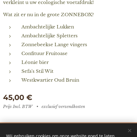
verkleint u uw ecologische voetafdruk!
Wat zit er nu in de grote ZONNEBOX?
Ambachtelijke Lukken
Ambachtelijke Spletters
Zonnebeekse Lange vingers
Confituur Fruitoase
Léonie bier
Sefa's Stil Wit
Westkwartier Oud Bruin
45,00
€
Prijs Incl. BTW
exclusief verzendkosten
De Vredestuin - designed by Ilke Vanoverberghe
Wij gebruiken cookies om onze website goed te laten